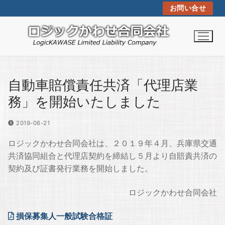
コ
お問い合せ
ン
テ
ン
ツ
へ
ス
自動車賠償責任共済「代理店業
キ
務」を開始いたしました
ッ
プ
2019-06-21
ロジックかわせ合同会社は、２０１９年４月、兵庫県交通
共済協同組合と代理店契約を締結し５月より自賠責共済の
契約及び証書発行業務を開始しました。
ロジックかわせ合同会社
損保募集人一般試験合格証